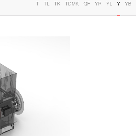
T
TL
TK
TDMK
QF
YR
YL
Y
YB