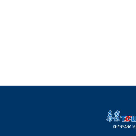
S
H
E
N
Y
A
N
G
M