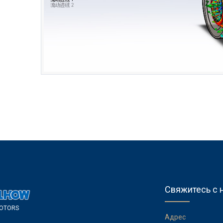
Свяжитесь с 
O
T
O
R
S
А
д
р
е
с