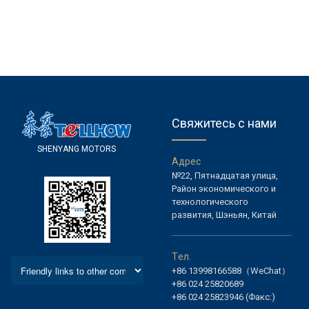
Свяжитесь с нами
S
H
E
N
Y
A
N
G
M
O
T
O
R
S
А
д
р
е
с
№22, Пятнадцатая улица,
Район экономического и
технологического
развития, Шэньян, Китай
Т
е
л
.
+86 13998166588（WeChat）
+86 024 25820689
+86 024 25823946 (Факс:)