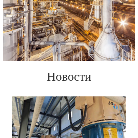
Н
о
в
о
с
т
и