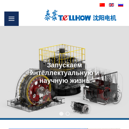
Национальные ценности TellHow
для глобальных пользователей
Подробнее