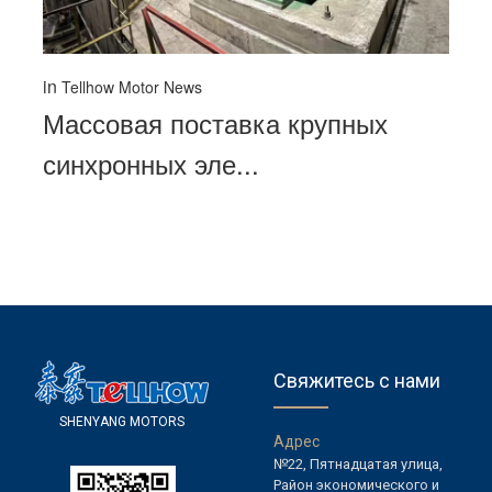
in
Tellhow Motor News
Массовая поставка крупных
синхронных эле...
Свяжитесь с нами
S
H
E
N
Y
A
N
G
M
O
T
O
R
S
А
д
р
е
с
№22, Пятнадцатая улица,
Район экономического и