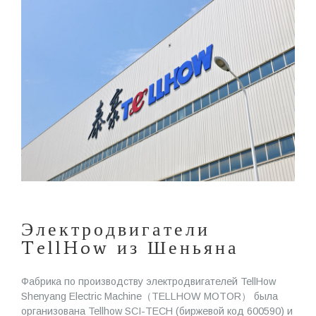
Э
л
е
к
т
р
о
д
в
и
г
а
т
е
л
и
T
e
l
l
H
o
w
и
з
Ш
е
н
ь
я
н
а
Фабрика по производству электродвигателей TellHow
Shenyang Electric Machine（TELLHOW MOTOR） была
организована Tellhow SCI-TECH (биржевой код 600590) и