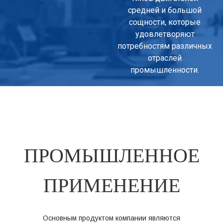
средней и большой
сощности, которые
удовлетворяют
потребностям различных
отраслей
промышленности.
П
Р
О
М
Ы
Ш
Л
Е
Н
Н
О
Е
П
Р
И
М
Е
Н
Е
Н
И
Е
Основным продуктом компании являются