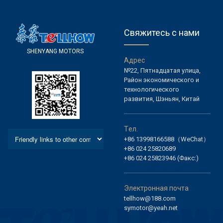
Свяжитесь с нами
S
H
E
N
Y
A
N
G
M
O
T
O
R
S
А
д
р
е
с
№22, Пятнадцатая улица,
Район экономического и
технологического
развития, Шэньян, Китай
Т
е
л
.
+86 13998166588（WeChat）
+86 024 25820689
+86 024 25823946 (Факс:)
Э
л
е
к
т
р
о
н
н
а
я
п
о
ч
т
а
tellhow@188.com
symotor@yeah.net