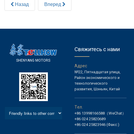
Назад
Вперед
Свяжитесь с нами
S
H
E
N
Y
A
N
G
M
O
T
O
R
S
А
д
р
е
с
№22, Пятнадцатая улица,
Район экономического и
технологического
развития, Шэньян, Китай
Т
е
л
.
+86 13998166588（WeChat）
+86 024 25820689
+86 024 25823946 (Факс:)