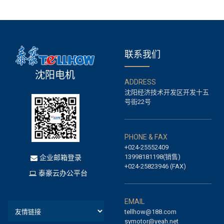
联系我们
沈
阳
电
机
A
D
D
R
E
S
S
沈阳经济技术开发区开发十五
号街22号
P
H
O
N
E
&
F
A
X
+024-25552409
13998181198(销售)
企业邮箱登录
+024-25823946 (FAX)
泰豪云办公平台
E
M
A
I
L
tellhow@188.com
symotor@yeah.net